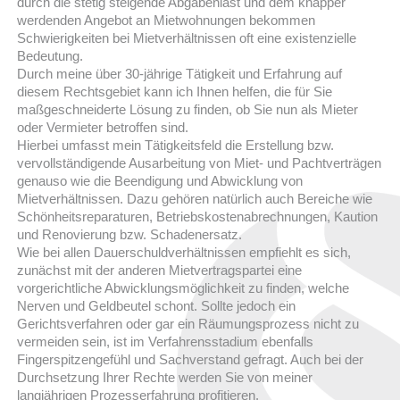
durch die stetig steigende Abgabenlast und dem knapper
werdenden Angebot an Mietwohnungen bekommen
Schwierigkeiten bei Mietverhältnissen oft eine existenzielle
Bedeutung.
Durch meine über 30-jährige Tätigkeit und Erfahrung auf
diesem Rechtsgebiet kann ich Ihnen helfen, die für Sie
maßgeschneiderte Lösung zu finden, ob Sie nun als Mieter
oder Vermieter betroffen sind.
Hierbei umfasst mein Tätigkeitsfeld die Erstellung bzw.
vervollständigende Ausarbeitung von Miet- und Pachtverträgen
genauso wie die Beendigung und Abwicklung von
Mietverhältnissen. Dazu gehören natürlich auch Bereiche wie
Schönheitsreparaturen, Betriebskostenabrechnungen, Kaution
und Renovierung bzw. Schadenersatz.
Wie bei allen Dauerschuldverhältnissen empfiehlt es sich,
zunächst mit der anderen Mietvertragspartei eine
vorgerichtliche Abwicklungsmöglichkeit zu finden, welche
Nerven und Geldbeutel schont. Sollte jedoch ein
Gerichtsverfahren oder gar ein Räumungsprozess nicht zu
vermeiden sein, ist im Verfahrensstadium ebenfalls
Fingerspitzengefühl und Sachverstand gefragt. Auch bei der
Durchsetzung Ihrer Rechte werden Sie von meiner
langjährigen Prozesserfahrung profitieren.